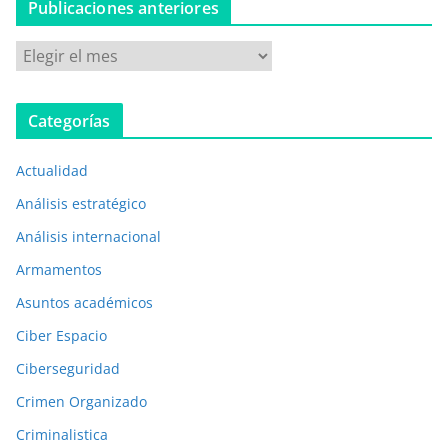
Publicaciones anteriores
P
u
b
Categorías
l
i
Actualidad
c
a
Análisis estratégico
c
Análisis internacional
i
Armamentos
o
n
Asuntos académicos
e
Ciber Espacio
s
Ciberseguridad
a
Crimen Organizado
n
t
Criminalistica