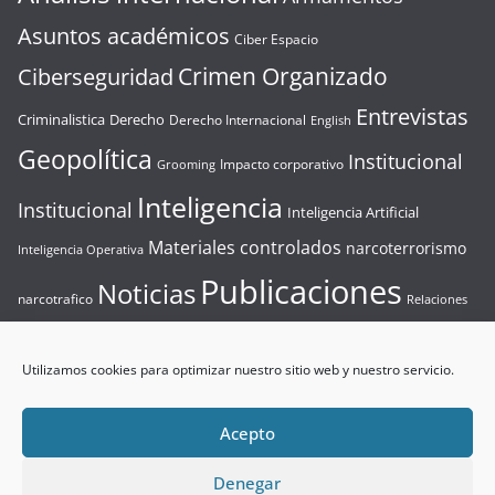
Asuntos académicos
Ciber Espacio
Crimen Organizado
Ciberseguridad
Entrevistas
Criminalistica
Derecho
Derecho Internacional
English
Geopolítica
Institucional
Impacto corporativo
Grooming
Inteligencia
Institucional
Inteligencia Artificial
Materiales controlados
narcoterrorismo
Inteligencia Operativa
Publicaciones
Noticias
narcotrafico
Relaciones
Seguridad
Resolución de incidentes críticos
Internacionales
Utilizamos cookies para optimizar nuestro sitio web y nuestro servicio.
Seguridad Privada
Sin categoría
Seguridad Privada
Terrorismo
Terrorismo
Videos
Tecnologia
Acepto
Denegar