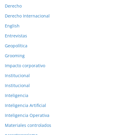
e
Derecho
r
Derecho Internacional
i
o
English
r
Entrevistas
e
Geopolítica
s
Grooming
Impacto corporativo
Institucional
Institucional
Inteligencia
Inteligencia Artificial
Inteligencia Operativa
Materiales controlados