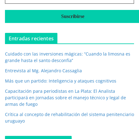
r
r
e
o
e
Entradas recientes
l
e
Cuidado con las inversiones mágicas: “Cuando la limosna es
c
grande hasta el santo desconfía’’
t
r
Entrevista al Mg. Alejandro Cassaglia
ó
Más que un partido: Inteligencia y ataques cognitivos
n
i
Capacitación para periodistas en La Plata: El Analista
c
participará en jornadas sobre el manejo técnico y legal de
o
armas de fuego
*
Crítica al concepto de rehabilitación del sistema penitenciario
uruguayo