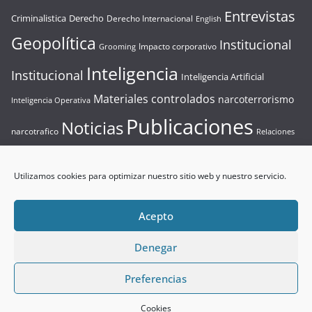
Entrevistas
Criminalistica
Derecho
Derecho Internacional
English
Geopolítica
Institucional
Impacto corporativo
Grooming
Inteligencia
Institucional
Inteligencia Artificial
Materiales controlados
narcoterrorismo
Inteligencia Operativa
Publicaciones
Noticias
narcotrafico
Relaciones
Seguridad
Resolución de incidentes críticos
Internacionales
Utilizamos cookies para optimizar nuestro sitio web y nuestro servicio.
Seguridad Privada
Sin categoría
Seguridad Privada
Terrorismo
Terrorismo
Videos
Tecnologia
Acepto
Denegar
Preferencias
Copyright © 2026
El Analista
. Todos los derechos reservados.
Desarrollado por
ingplat
Cookies