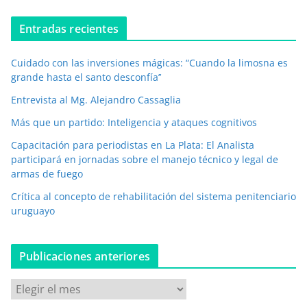
o
e
Entradas recientes
l
e
Cuidado con las inversiones mágicas: “Cuando la limosna es
c
grande hasta el santo desconfía’’
t
r
Entrevista al Mg. Alejandro Cassaglia
ó
Más que un partido: Inteligencia y ataques cognitivos
n
i
Capacitación para periodistas en La Plata: El Analista
c
participará en jornadas sobre el manejo técnico y legal de
o
armas de fuego
*
Crítica al concepto de rehabilitación del sistema penitenciario
uruguayo
Publicaciones anteriores
P
u