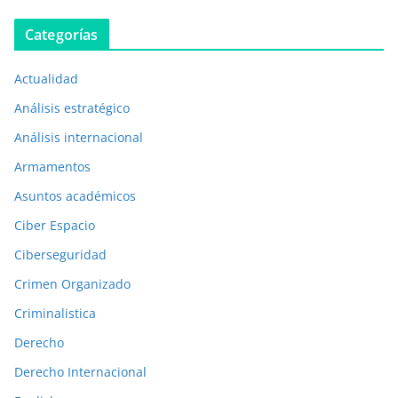
b
Categorías
l
i
Actualidad
c
a
Análisis estratégico
c
Análisis internacional
i
Armamentos
o
n
Asuntos académicos
e
Ciber Espacio
s
Ciberseguridad
a
Crimen Organizado
n
t
Criminalistica
e
Derecho
r
Derecho Internacional
i
o