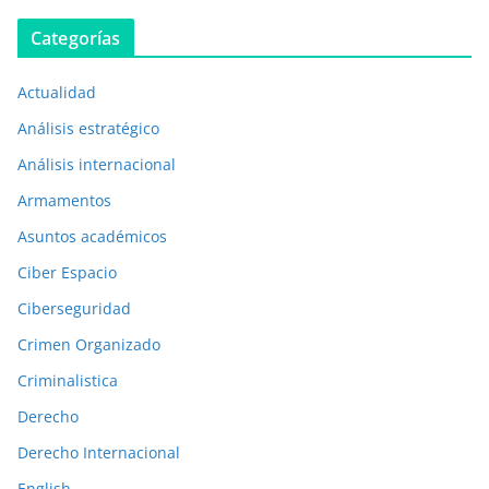
b
Categorías
l
i
Actualidad
c
a
Análisis estratégico
c
Análisis internacional
i
Armamentos
o
n
Asuntos académicos
e
Ciber Espacio
s
Ciberseguridad
a
Crimen Organizado
n
t
Criminalistica
e
Derecho
r
Derecho Internacional
i
o
English