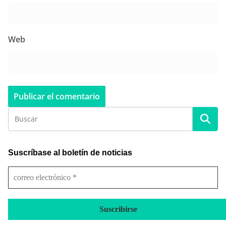
Web
Suscríbase al boletín de noticias
c
o
r
r
e