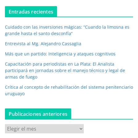
o
e
Entradas recientes
l
e
Cuidado con las inversiones mágicas: “Cuando la limosna es
c
grande hasta el santo desconfía’’
t
r
Entrevista al Mg. Alejandro Cassaglia
ó
Más que un partido: Inteligencia y ataques cognitivos
n
i
Capacitación para periodistas en La Plata: El Analista
c
participará en jornadas sobre el manejo técnico y legal de
o
armas de fuego
*
Crítica al concepto de rehabilitación del sistema penitenciario
uruguayo
Publicaciones anteriores
P
u