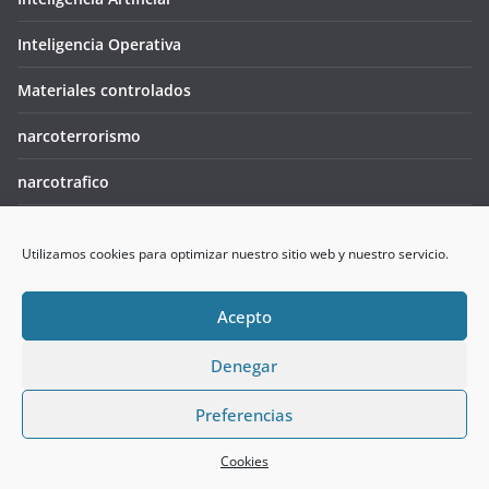
Inteligencia Operativa
Materiales controlados
narcoterrorismo
narcotrafico
Noticias
Utilizamos cookies para optimizar nuestro sitio web y nuestro servicio.
Publicaciones
Acepto
Relaciones Internacionales
Denegar
Resolución de incidentes críticos
Seguridad
Preferencias
Seguridad Privada
Cookies