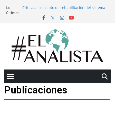
Lo
Crítica al concepto de rehabilitación del sistema
último:
penitenciario uruguayo
Cuidado con las inversiones mágicas: “Cuando la
limosna es grande hasta el santo desconfía’’
Entrevista al Mg. Alejandro Cassaglia
Más que un partido: Inteligencia y ataques
cognitivos
Capacitación para periodistas en La Plata: El
Analista participará en jornadas sobre el manejo
técnico y legal de armas de fuego
Publicaciones