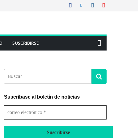
O
SUSCRIBIRSE
Suscríbase al boletín de noticias
c
o
r
r
e