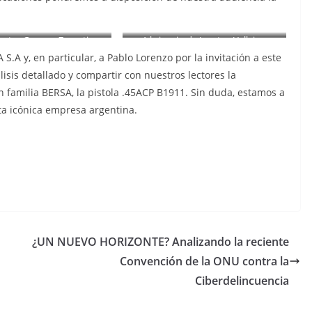
tructor German Zugasti
A la izquierda Jonatan Vallejos,
 adelante la prueba de
Director General del Medio Digital
.A y, en particular, a Pablo Lorenzo por la invitación a este
ego de la B1911.-
#El Analista. A la derecha Manuel
isis detallado y compartir con nuestros lectores la
Pizarro Presidente de Bersa S.A.
n familia BERSA, la pistola .45ACP B1911. Sin duda, estamos a
ta icónica empresa argentina.
¿UN NUEVO HORIZONTE? Analizando la reciente
Convención de la ONU contra la
Ciberdelincuencia