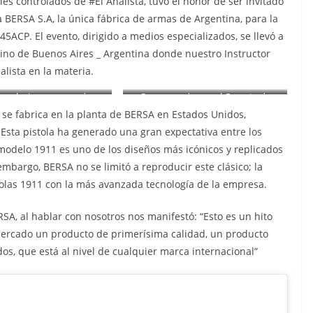
s controlados de #El Analista, tuvo el honor de ser invitado
 BERSA S.A, la única fábrica de armas de Argentina, para la
45ACP. El evento, dirigido a medios especializados, se llevó a
tino de Buenos Aires _ Argentina donde nuestro Instructor
alista en la materia.
 exclusiva para creadores
Conversando con el Gerente de
ontenidos y medios
Bersa S.A, Pablo Lorenzo sobre el
 se fabrica en la planta de BERSA en Estados Unidos,
especializados
nuevo producto.
 Esta pistola ha generado una gran expectativa entre los
modelo 1911 es uno de los diseños más icónicos y replicados
embargo, BERSA no se limitó a reproducir este clásico; la
stolas 1911 con la más avanzada tecnología de la empresa.
SA, al hablar con nosotros nos manifestó: “Esto es un hito
ercado un producto de primerísima calidad, un producto
os, que está al nivel de cualquier marca internacional”