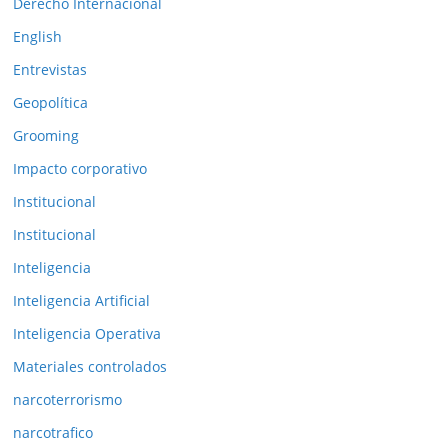
Derecho Internacional
i
o
English
r
Entrevistas
e
Geopolítica
s
Grooming
Impacto corporativo
Institucional
Institucional
Inteligencia
Inteligencia Artificial
Inteligencia Operativa
Materiales controlados
narcoterrorismo
narcotrafico