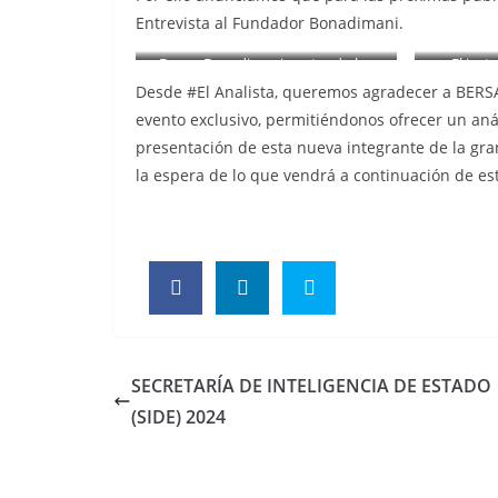
Entrevista al Fundador Bonadimani.
Benso Bonadimani contando los
El ins
origenes de Bersa S.A al instructor
llevando
Desde #El Analista, queremos agradecer a BERSA S
Alberto Vita.
fu
evento exclusivo, permitiéndonos ofrecer un anál
presentación de esta nueva integrante de la gra
la espera de lo que vendrá a continuación de es
SECRETARÍA DE INTELIGENCIA DE ESTADO
(SIDE) 2024