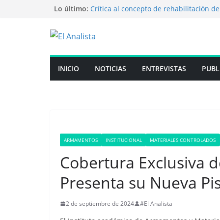
Saltar
Lo último:
Crítica al concepto de rehabilitación de
penitenciario uruguayo
al
Cuidado con las inversiones mágicas: 
contenido
es grande hasta el santo desconfía’’
Entrevista al Mg. Alejandro Cassaglia
Más que un partido: Inteligencia y ata
Capacitación para periodistas en La Plat
INICIO
NOTICIAS
ENTREVISTAS
PUBL
participará en jornadas sobre el manejo
armas de fuego
ARMAMENTOS
INSTITUCIONAL
MATERIALES CONTROLADOS
Cobertura Exclusiva d
Presenta su Nueva Pis
2 de septiembre de 2024
#El Analista