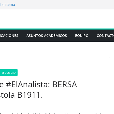
l sistema
“Cuando la limosna
ques cognitivos
a: El Analista
ICACIONES
ASUNTOS ACADÉMICOS
EQUIPO
CONTACT
 técnico y legal de
SEGURIDAD
e #ElAnalista: BERSA
tola B1911.