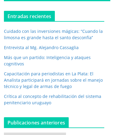
o
e
l
Entradas recientes
e
c
Cuidado con las inversiones mágicas: “Cuando la
t
r
limosna es grande hasta el santo desconfía’’
ó
Entrevista al Mg. Alejandro Cassaglia
n
i
Más que un partido: Inteligencia y ataques
c
cognitivos
o
*
Capacitación para periodistas en La Plata: El
Analista participará en jornadas sobre el manejo
técnico y legal de armas de fuego
Crítica al concepto de rehabilitación del sistema
penitenciario uruguayo
Publicaciones anteriores