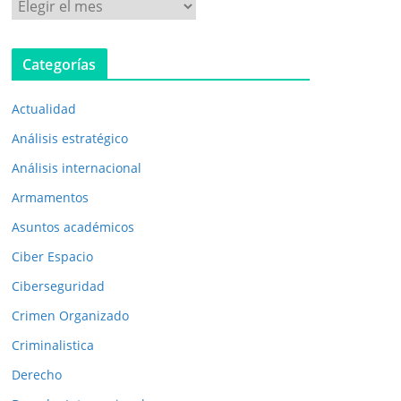
P
u
b
Categorías
l
i
Actualidad
c
a
Análisis estratégico
c
Análisis internacional
i
Armamentos
o
n
Asuntos académicos
e
Ciber Espacio
s
Ciberseguridad
a
Crimen Organizado
n
t
Criminalistica
e
Derecho
r