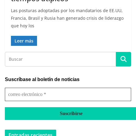
Las posturas adoptadas por los mandatarios de EE.UU,
Francia, Brasil y Rusia han generado crisis de liderazgo
que hoy los
Leer más
Suscríbase al boletín de noticias
c
o
r
r
e
o
e
Entradas recientes