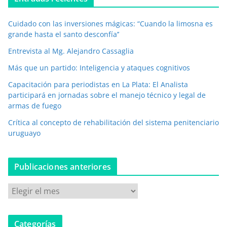
l
e
Cuidado con las inversiones mágicas: “Cuando la limosna es
c
grande hasta el santo desconfía’’
t
r
Entrevista al Mg. Alejandro Cassaglia
ó
Más que un partido: Inteligencia y ataques cognitivos
n
i
Capacitación para periodistas en La Plata: El Analista
c
participará en jornadas sobre el manejo técnico y legal de
o
armas de fuego
*
Crítica al concepto de rehabilitación del sistema penitenciario
uruguayo
Publicaciones anteriores
P
u
b
Categorías