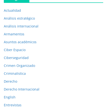
l
i
Actualidad
c
a
Análisis estratégico
c
Análisis internacional
i
Armamentos
o
n
Asuntos académicos
e
Ciber Espacio
s
Ciberseguridad
a
Crimen Organizado
n
t
Criminalistica
e
Derecho
r
Derecho Internacional
i
o
English
r
Entrevistas