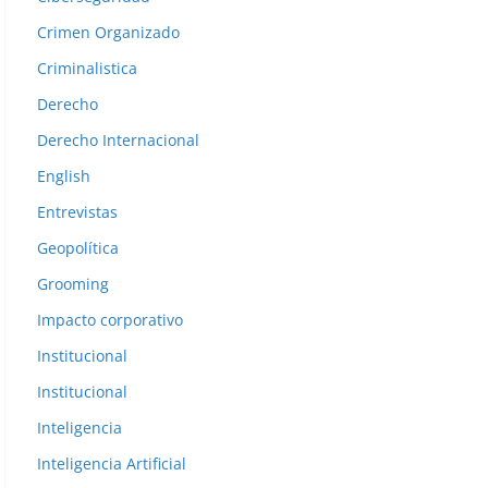
a
Crimen Organizado
n
t
Criminalistica
e
Derecho
r
Derecho Internacional
i
o
English
r
Entrevistas
e
Geopolítica
s
Grooming
Impacto corporativo
Institucional
Institucional
Inteligencia
Inteligencia Artificial