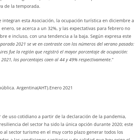
va de la temporada.
 integran esta Asociación, la ocupación turística en diciembre a
 enero, se acerca a un 32%, y las expectativas para febrero no
mbre e incluso, con una tendencia a la baja. Según expresa este
temporada 2021 se ve en contraste con los números del verano pasado:
ires fue la región que registró el mayor
porcentaje de ocupación:
 2021, los porcentajes caen al 44 y 49% respectivamente
.”
pública. Argentina(AHT).Enero 2021
de uso cotidiano a partir de la declaración de la pandemia,
esiliencia del sector ha sido la única opción durante 2020; este
 al sector turismo en el muy corto plazo generar todos los
rdes a las condiciones sanitarias y de calidad que hoy exige el