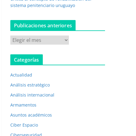
sistema penitenciario uruguayo
Publicaciones anteriores
P
u
b
Categorías
l
i
Actualidad
c
a
Análisis estratégico
c
Análisis internacional
i
Armamentos
o
n
Asuntos académicos
e
Ciber Espacio
s
Ciberseguridad