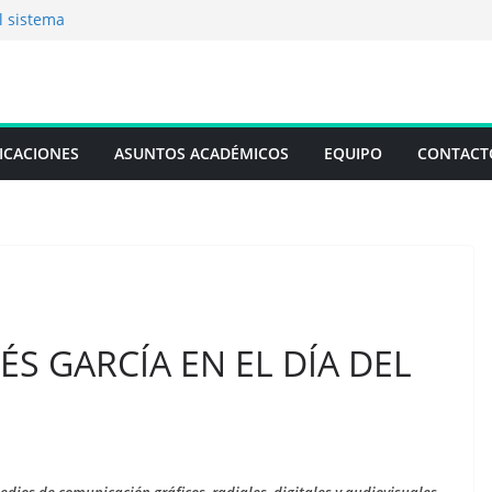
l sistema
“Cuando la limosna
ques cognitivos
a: El Analista
ICACIONES
ASUNTOS ACADÉMICOS
EQUIPO
CONTACT
 técnico y legal de
S GARCÍA EN EL DÍA DEL