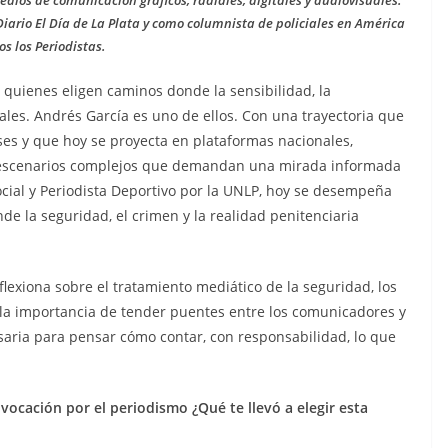
dios de comunicación gráficos, radiales, digitales y audiovisuales.
rio El Día de La Plata y como columnista de policiales en América
s los Periodistas.
 quienes eligen caminos donde la sensibilidad, la
les. Andrés García es uno de ellos. Con una trayectoria que
s y que hoy se proyecta en plataformas nacionales,
de escenarios complejos que demandan una mirada informada
ial y Periodista Deportivo por la UNLP, hoy se desempeña
e la seguridad, el crimen y la realidad penitenciaria
flexiona sobre el tratamiento mediático de la seguridad, los
y la importancia de tender puentes entre los comunicadores y
saria para pensar cómo contar, con responsabilidad, lo que
ocación por el periodismo ¿Qué te llevó a elegir esta