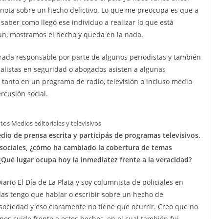
a nota sobre un hecho delictivo. Lo que me preocupa es que a
saber como llegó ese individuo a realizar lo que está
ún, mostramos el hecho y queda en la nada.
irada responsable por parte de algunos periodistas y también
ialistas en seguridad o abogados asisten a algunas
tanto en un programa de radio, televisión o incluso medio
rcusión social.
tos Medios editoriales y televisivos
io de prensa escrita y participás de programas televisivos.
 sociales, ¿cómo ha cambiado la cobertura de temas
 ¿Qué lugar ocupa hoy la inmediatez frente a la veracidad?
ario El Día de La Plata y soy columnista de policiales en
días tengo que hablar o escribir sobre un hecho de
sociedad y eso claramente no tiene que ocurrir. Creo que no
os cuide frente a estos hechos, en el cual también fui