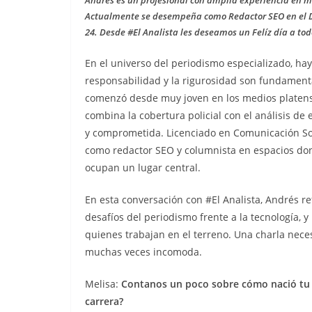
Andrés es un profesional con amplia experiencia en me
Actualmente se desempeña como Redactor SEO en el Dia
24. Desde #El Analista les deseamos un Felíz día a todo
En el universo del periodismo especializado, hay
responsabilidad y la rigurosidad son fundamenta
comenzó desde muy joven en los medios platense
combina la cobertura policial con el análisis 
y comprometida. Licenciado en Comunicación Soc
como redactor SEO y columnista en espacios dond
ocupan un lugar central.
En esta conversación con #El Analista, Andrés re
desafíos del periodismo frente a la tecnología, 
quienes trabajan en el terreno. Una charla nece
muchas veces incomoda.
Melisa:
Contanos un poco sobre cómo nació tu v
carrera?