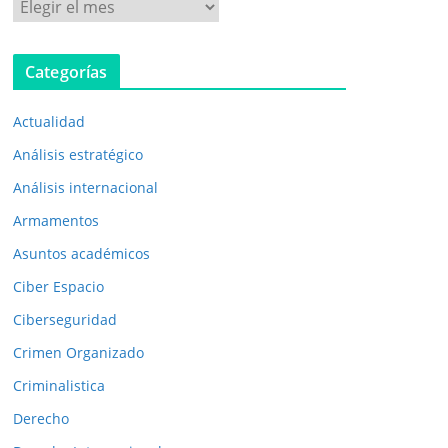
P
u
b
Categorías
l
i
Actualidad
c
a
Análisis estratégico
c
Análisis internacional
i
Armamentos
o
n
Asuntos académicos
e
Ciber Espacio
s
Ciberseguridad
a
Crimen Organizado
n
t
Criminalistica
e
Derecho
r