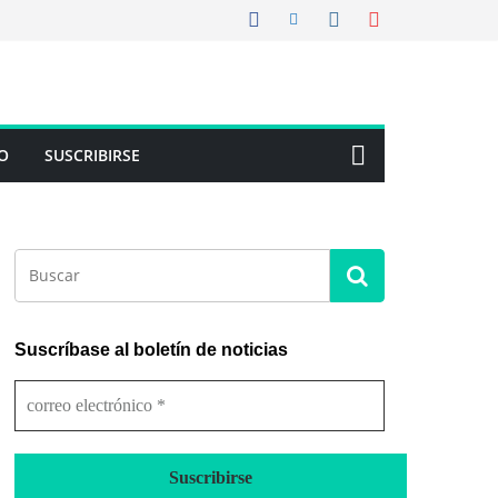
O
SUSCRIBIRSE
Suscríbase al boletín de noticias
c
o
r
r
e