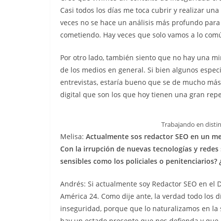
Casi todos los días me toca cubrir y realizar un
veces no se hace un análisis más profundo para 
cometiendo. Hay veces que solo vamos a lo com
Por otro lado, también siento que no hay una m
de los medios en general. Si bien algunos espec
entrevistas, estaría bueno que se de mucho más 
digital que son los que hoy tienen una gran repe
Trabajando en distin
Melisa:
Actualmente sos redactor SEO en un med
Con la irrupción de nuevas tecnologías y redes
sensibles como los policiales o penitenciarios?
Andrés: Si actualmente soy Redactor SEO en el Di
América 24. Como dije ante, la verdad todo los 
inseguridad, porque que lo naturalizamos en la 
hay un estado presente que nos defienda y que n