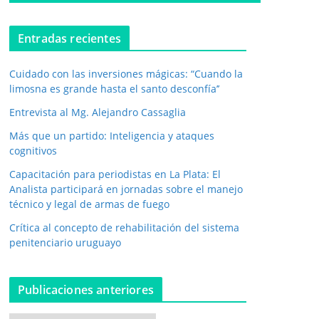
o
e
l
Entradas recientes
e
c
Cuidado con las inversiones mágicas: “Cuando la
t
r
limosna es grande hasta el santo desconfía’’
ó
Entrevista al Mg. Alejandro Cassaglia
n
i
Más que un partido: Inteligencia y ataques
c
cognitivos
o
*
Capacitación para periodistas en La Plata: El
Analista participará en jornadas sobre el manejo
técnico y legal de armas de fuego
Crítica al concepto de rehabilitación del sistema
penitenciario uruguayo
Publicaciones anteriores