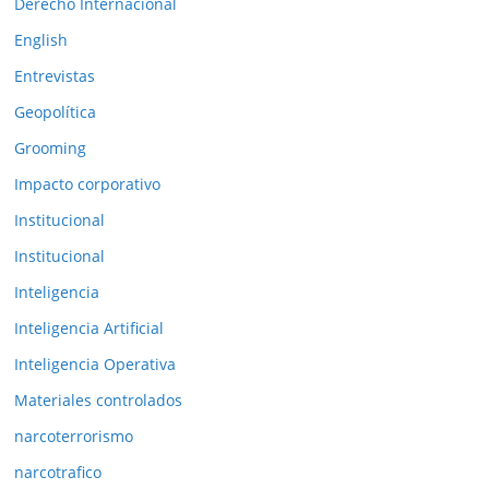
Derecho Internacional
i
o
English
r
Entrevistas
e
Geopolítica
s
Grooming
Impacto corporativo
Institucional
Institucional
Inteligencia
Inteligencia Artificial
Inteligencia Operativa
Materiales controlados
narcoterrorismo
narcotrafico