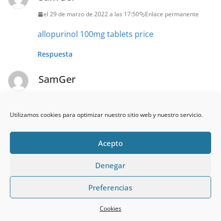
el 29 de marzo de 2022 a las 17:50
Enlace permanente
allopurinol 100mg tablets price
Respuesta
SamGer
el 29 de marzo de 2022 a las 17:58
Enlace permanente
Utilizamos cookies para optimizar nuestro sitio web y nuestro servicio.
tadalafil rx
Respuesta
Acepto
PaulGer
Denegar
el 29 de marzo de 2022 a las 18:16
Enlace permanente
Preferencias
cheap stromectol
Cookies
Respuesta