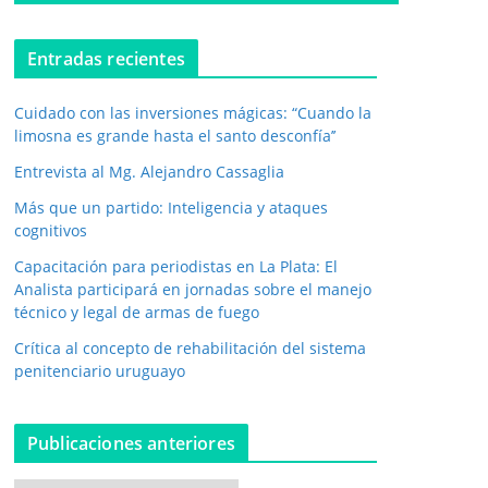
o
e
l
Entradas recientes
e
c
Cuidado con las inversiones mágicas: “Cuando la
t
r
limosna es grande hasta el santo desconfía’’
ó
Entrevista al Mg. Alejandro Cassaglia
n
i
Más que un partido: Inteligencia y ataques
c
cognitivos
o
*
Capacitación para periodistas en La Plata: El
Analista participará en jornadas sobre el manejo
técnico y legal de armas de fuego
Crítica al concepto de rehabilitación del sistema
penitenciario uruguayo
Publicaciones anteriores