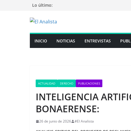
Saltar
Lo último:
al
contenido
INICIO
NOTICIAS
ENTREVISTAS
PUBL
ACTUALIDAD
DERECHO
PUBLICACIONES
INTELIGENCIA ARTIFI
BONAERENSE:
26 de junio de 2026
#El Analista