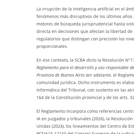
La irrupción de la inteligencia artificial en el á
fenómenos más disruptivos de los últimos años.
motores de búsqueda jurisprudencial hasta sist
directa en decisiones que afectan la libertad de
regulatorios que distingan con precisión los niv
proporcionales.
En ese contexto, la SCBA dicto la Resolución N°
Reglamento para el desarrollo y uso responsable de l
Provincia de Buenos Aires
(en adelante, el Reglame
comunidad jurídica. Dicho instrumento es elabor
Informática del Tribunal, con sustento en las at
164 de la Constitución provincial y de los arts. 32
El Reglamento incorpora como referencias centra
IA en juzgados y tribunales (2026), la Resoluci
Unidas (2024), los lineamientos del Centro de Est
PCSJA24-12243 del Consejo Superior de la Judica