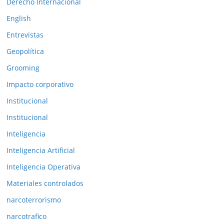
Derecho Internacional
i
o
English
r
Entrevistas
e
Geopolítica
s
Grooming
Impacto corporativo
Institucional
Institucional
Inteligencia
Inteligencia Artificial
Inteligencia Operativa
Materiales controlados
narcoterrorismo
narcotrafico