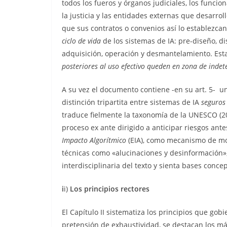
todos los fueros y órganos judiciales, los funcion
la justicia y las entidades externas que desarr
que sus contratos o convenios así lo establezcan
ciclo de vida
de los sistemas de IA: pre-diseño, di
adquisición, operación y desmantelamiento. Esta
posteriores al uso efectivo queden en zona de indet
A su vez el documento contiene -en su art. 5- un
distinción tripartita entre sistemas de IA
seguros
traduce fielmente la taxonomía de la UNESCO (2
proceso ex ante dirigido a anticipar riesgos ant
Impacto Algorítmico
(EIA), como mecanismo de mon
técnicas como «alucinaciones y desinformación»
interdisciplinaria del texto y sienta bases concep
i
i)
Los principios rectores
El Capítulo II sistematiza los principios que gob
pretensión de exhaustividad, se destacan los más