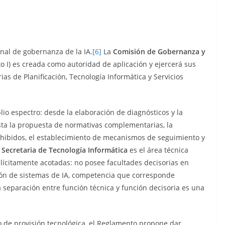
ional de gobernanza de la IA.
[6]
La
Comisión de Gobernanza y
xo I) es creada como autoridad de aplicación y ejercerá sus
as de Planificación, Tecnología Informática y Servicios
io espectro: desde la elaboración de diagnósticos y la
asta la propuesta de normativas complementarias, la
ohibidos, el establecimiento de mecanismos de seguimiento y
a
Secretaria de Tecnología Informática
es el área técnica
xplícitamente acotadas: no posee facultades decisorias en
ción de sistemas de IA, competencia que corresponde
a separación entre función técnica y función decisoria es una
o de provisión tecnológica, el Reglamento propone dar