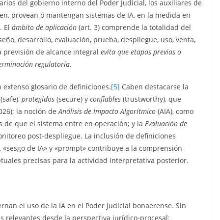
arios del gobierno interno del Poder Judicial, los auxiliares de
ollen, provean o mantengan sistemas de IA, en la medida en
. El
ámbito de aplicación
(art. 3) comprende la totalidad del
seño, desarrollo, evaluación, prueba, despliegue, uso, venta,
 previsión de alcance integral
evita que etapas previas o
erminación regulatoria.
 extenso glosario de definiciones.
[5]
Caben destacarse la
(safe),
protegidos
(secure) y
confiables
(trustworthy), que
026); la noción de
Análisis de Impacto Algorítmico
(AIA), como
es de que el sistema entre en operación; y la
Evaluación de
itoreo post-despliegue. La inclusión de definiciones
, «sesgo de IA» y «prompt» contribuye a la comprensión
tuales precisas para la actividad interpretativa posterior.
iernan el uso de la IA en el Poder Judicial bonaerense. Sin
 relevantes desde la perspectiva jurídico-procesal: