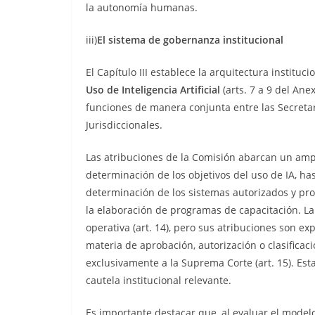
la autonomía humanas.
iii)
El sistema de gobernanza institucional
El Capítulo III establece la arquitectura instituc
Uso de Inteligencia Artificial
(arts. 7 a 9 del Ane
funciones de manera conjunta entre las Secretari
Jurisdiccionales.
Las atribuciones de la Comisión abarcan un ampl
determinación de los objetivos del uso de IA, h
determinación de los sistemas autorizados y pr
la elaboración de programas de capacitación. L
operativa (art. 14), pero sus atribuciones son e
materia de aprobación, autorización o clasifica
exclusivamente a la Suprema Corte (art. 15). Est
cautela institucional relevante.
Es importante destacar que, al evaluar el model