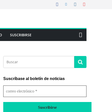
O
SUSCRIBIRSE
Suscríbase al boletín de noticias
c
o
r
r
e