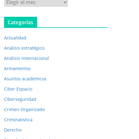
P
u
b
Categorías
l
i
Actualidad
c
a
Análisis estratégico
c
Análisis internacional
i
Armamentos
o
n
Asuntos académicos
e
Ciber Espacio
s
Ciberseguridad
a
Crimen Organizado
n
t
Criminalistica
e
Derecho
r