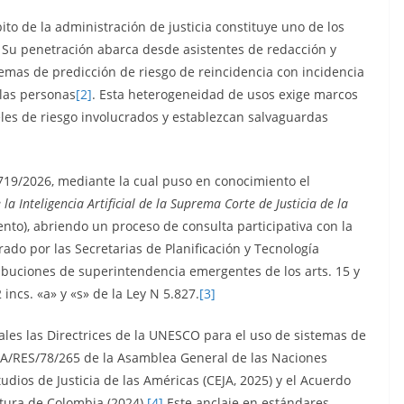
mbito de la administración de justicia constituye uno de los
 Su penetración abarca desde asistentes de redacción y
emas de predicción de riesgo de reincidencia con incidencia
 las personas
[2]
. Esta heterogeneidad de usos exige marcos
eles de riesgo involucrados y establezcan salvaguardas
1719/2026, mediante la cual puso en conocimiento el
a Inteligencia Artificial de la Suprema Corte de Justicia de la
nto), abriendo un proceso de consulta participativa con la
ado por las Secretarias de Planificación y Tecnología
ribuciones de superintendencia emergentes de los arts. 15 y
 incs. «a» y «s» de la Ley N 5.827.
[3]
les las Directrices de la UNESCO para el uso de sistemas de
ón A/RES/78/265 de la Asamblea General de las Naciones
udios de Justicia de las Américas (CEJA, 2025) y el Acuerdo
tura de Colombia (2024).
[4]
Este anclaje en estándares