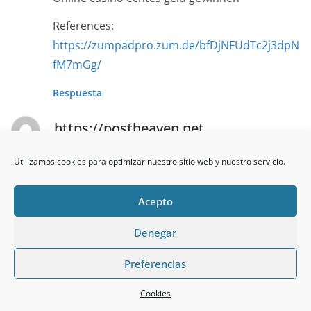
References:
https://zumpadpro.zum.de/bfDjNFUdTc2j3dpN
fM7mGg/
Respuesta
https://postheaven.net
el 14 de abril de 2026 a las 04:12
Enlace permanente
Utilizamos cookies para optimizar nuestro sitio web y nuestro servicio.
References:
Acepto
Double diamond slots
Denegar
References:
https://squareblogs.net/jamexpert3/beste-
Preferencias
online-blackjack-casinos-2026-spielen-and-
gewinnen
Cookies