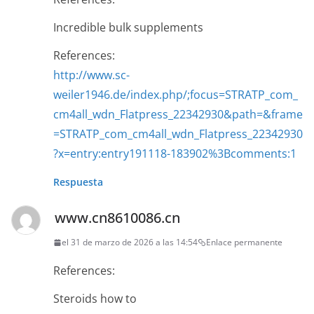
Incredible bulk supplements
References:
http://www.sc-
weiler1946.de/index.php/;focus=STRATP_com_
cm4all_wdn_Flatpress_22342930&path=&frame
=STRATP_com_cm4all_wdn_Flatpress_22342930
?x=entry:entry191118-183902%3Bcomments:1
Respuesta
www.cn8610086.cn
el 31 de marzo de 2026 a las 14:54
Enlace permanente
References:
Steroids how to