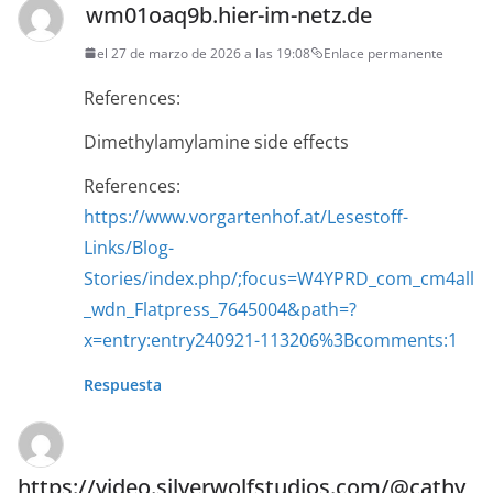
wm01oaq9b.hier-im-netz.de
el 27 de marzo de 2026 a las 19:08
Enlace permanente
References:
Dimethylamylamine side effects
References:
https://www.vorgartenhof.at/Lesestoff-
Links/Blog-
Stories/index.php/;focus=W4YPRD_com_cm4all
_wdn_Flatpress_7645004&path=?
x=entry:entry240921-113206%3Bcomments:1
Respuesta
https://video.silverwolfstudios.com/@cathy