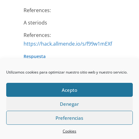
References:
A steriods
References:
https://hack.allmende.io/s/f99w1mEXf
Respuesta
talentformation.net
Utilizamos cookies para optimizar nuestro sitio web y nuestro servicio.
el 6 de abril de 2026 a las 15:03
Enlace permanente
Acepto
References:
Denegar
Is it possible to get big without steroids
Preferencias
References:
https://jobs.foodtechconnect.com/companies/
Cookies
pen-presentation/