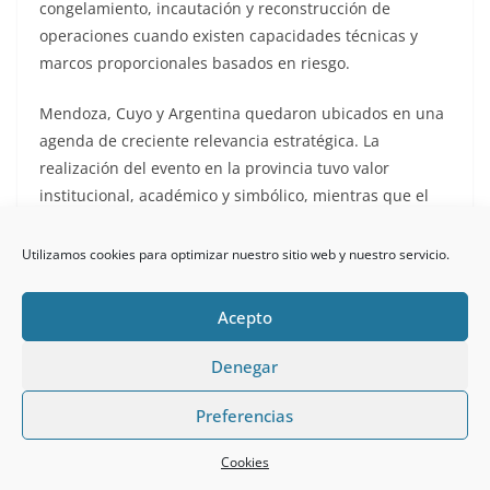
congelamiento, incautación y reconstrucción de
operaciones cuando existen capacidades técnicas y
marcos proporcionales basados en riesgo.
Mendoza, Cuyo y Argentina quedaron ubicados en una
agenda de creciente relevancia estratégica. La
realización del evento en la provincia tuvo valor
institucional, académico y simbólico, mientras que el
desempeño de equipos argentinos en la competencia
mostró capacidades nacionales y regionales con
Utilizamos cookies para optimizar nuestro sitio web y nuestro servicio.
potencial real en investigación digital y cibercrimen. La
oportunidad estará en transformar esa visibilidad en
Acepto
capacidades sostenidas, formación de cuadros,
cooperación estable, cultura del reporte, marcos
Denegar
normativos modernos y preparación permanente.
Preferencias
Desde una apreciación personal, la principal
Cookies
enseñanza que deja la White Hat Conference es que,