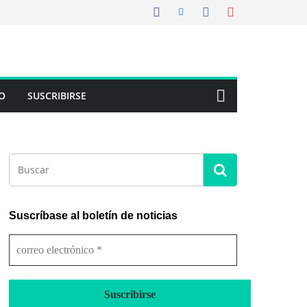
O
SUSCRIBIRSE
Suscríbase al boletín de noticias
c
o
r
r
e