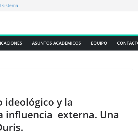
l sistema
“Cuando la limosna
ques cognitivos
a: El Analista
ICACIONES
ASUNTOS ACADÉMICOS
EQUIPO
CONTACT
 técnico y legal de
 ideológico y la
a influencia externa. Una
uris.