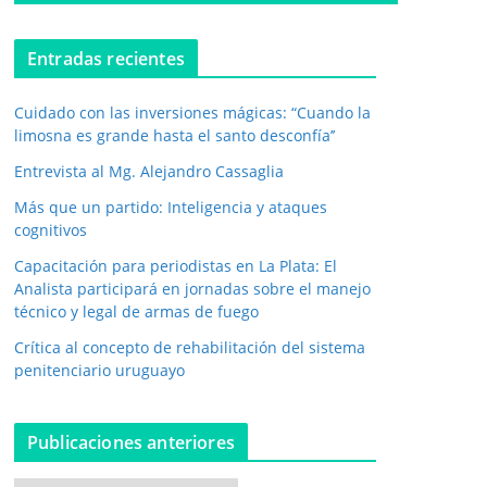
o
e
l
Entradas recientes
e
c
Cuidado con las inversiones mágicas: “Cuando la
t
r
limosna es grande hasta el santo desconfía’’
ó
Entrevista al Mg. Alejandro Cassaglia
n
i
Más que un partido: Inteligencia y ataques
c
cognitivos
o
*
Capacitación para periodistas en La Plata: El
Analista participará en jornadas sobre el manejo
técnico y legal de armas de fuego
Crítica al concepto de rehabilitación del sistema
penitenciario uruguayo
Publicaciones anteriores