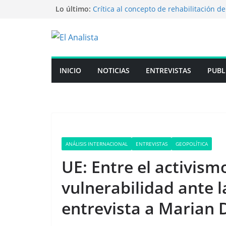
Saltar
Lo último:
Crítica al concepto de rehabilitación de
penitenciario uruguayo
al
Cuidado con las inversiones mágicas: 
contenido
es grande hasta el santo desconfía’’
Entrevista al Mg. Alejandro Cassaglia
Más que un partido: Inteligencia y ata
Capacitación para periodistas en La Plat
INICIO
NOTICIAS
ENTREVISTAS
PUBL
participará en jornadas sobre el manejo
armas de fuego
ANÁLISIS INTERNACIONAL
ENTREVISTAS
GEOPOLÍTICA
UE: Entre el activismo
vulnerabilidad ante l
entrevista a Marian D