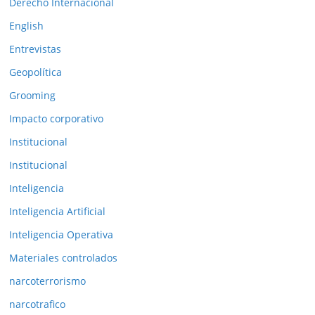
Derecho Internacional
i
o
English
r
Entrevistas
e
Geopolítica
s
Grooming
Impacto corporativo
Institucional
Institucional
Inteligencia
Inteligencia Artificial
Inteligencia Operativa
Materiales controlados
narcoterrorismo
narcotrafico