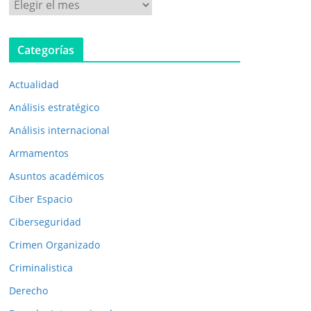
P
u
b
Categorías
l
i
Actualidad
c
a
Análisis estratégico
c
Análisis internacional
i
Armamentos
o
n
Asuntos académicos
e
Ciber Espacio
s
Ciberseguridad
a
Crimen Organizado
n
t
Criminalistica
e
Derecho
r