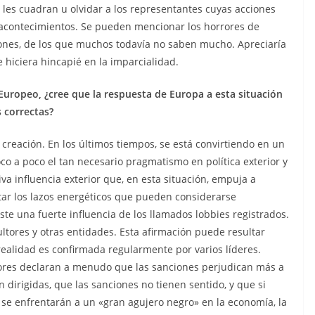
 les cuadran u olvidar a los representantes cuyas acciones
acontecimientos. Se pueden mencionar los horrores de
giones, de los que muchos todavía no saben mucho. Apreciaría
e hiciera hincapié en la imparcialidad.
uropeo, ¿cree que la respuesta de Europa a esta situación
 correctas?
eación. En los últimos tiempos, se está convirtiendo en un
oco a poco el tan necesario pragmatismo en política exterior y
a influencia exterior que, en esta situación, empuja a
tar los lazos energéticos que pueden considerarse
te una fuerte influencia de los llamados lobbies registrados.
ltores y otras entidades. Esta afirmación puede resultar
ealidad es confirmada regularmente por varios líderes.
adores declaran a menudo que las sanciones perjudican más a
 dirigidas, que las sanciones no tienen sentido, y que si
se enfrentarán a un «gran agujero negro» en la economía, la