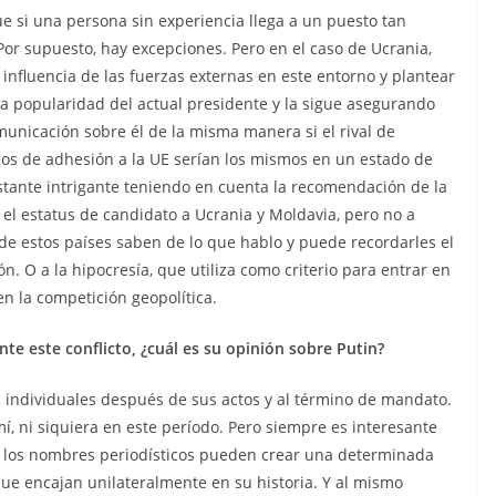
ue si una persona sin experiencia llega a un puesto tan
Por supuesto, hay excepciones. Pero en el caso de Ucrania,
 influencia de las fuerzas externas en este entorno y plantear
la popularidad del actual presidente y la sigue asegurando
municación sobre él de la misma manera si el rival de
sos de adhesión a la UE serían los mismos en un estado de
stante intrigante teniendo en cuenta la recomendación de la
el estatus de candidato a Ucrania y Moldavia, pero no a
de estos países saben de lo que hablo y puede recordarles el
ión. O a la hipocresía, que utiliza como criterio para entrar en
n la competición geopolítica.
te este conflicto, ¿cuál es su opinión sobre Putin?
es individuales después de sus actos y al término de mandato.
mí, ni siquiera en este período. Pero siempre es interesante
 los nombres periodísticos pueden crear una determinada
ue encajan unilateralmente en su historia. Y al mismo