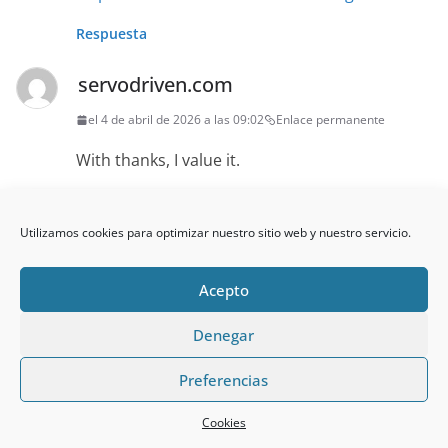
Respuesta
servodriven.com
el 4 de abril de 2026 a las 09:02
Enlace permanente
With thanks, I value it.
References:
https://www.giveawayoftheday.com/forums/pr
Utilizamos cookies para optimizar nuestro sitio web y nuestro servicio.
ofile/1660174
Acepto
Respuesta
Denegar
https://p.mobile9.com/
Preferencias
el 4 de abril de 2026 a las 19:47
Enlace permanente
References:
Cookies