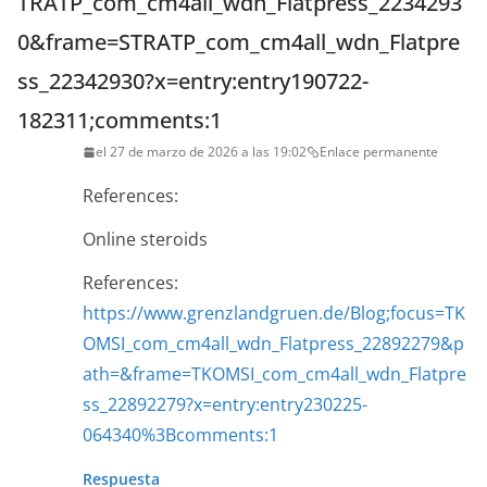
TRATP_com_cm4all_wdn_Flatpress_2234293
0&frame=STRATP_com_cm4all_wdn_Flatpre
ss_22342930?x=entry:entry190722-
182311;comments:1
el 27 de marzo de 2026 a las 19:02
Enlace permanente
References:
Online steroids
References:
https://www.grenzlandgruen.de/Blog;focus=TK
OMSI_com_cm4all_wdn_Flatpress_22892279&p
ath=&frame=TKOMSI_com_cm4all_wdn_Flatpre
ss_22892279?x=entry:entry230225-
064340%3Bcomments:1
Respuesta