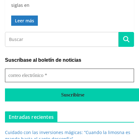
siglas en
Leer más
Suscríbase al boletín de noticias
c
o
r
r
e
o
e
Entradas recientes
l
e
Cuidado con las inversiones mágicas: “Cuando la limosna es
c
grande hasta el santo desconfía’’