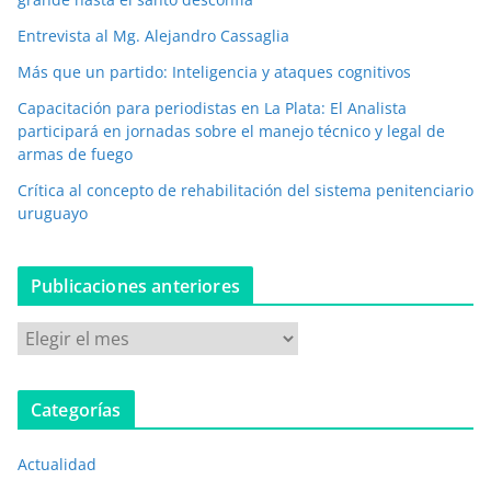
t
r
Entrevista al Mg. Alejandro Cassaglia
ó
Más que un partido: Inteligencia y ataques cognitivos
n
i
Capacitación para periodistas en La Plata: El Analista
c
participará en jornadas sobre el manejo técnico y legal de
o
armas de fuego
*
Crítica al concepto de rehabilitación del sistema penitenciario
uruguayo
Publicaciones anteriores
P
u
b
Categorías
l
i
Actualidad
c