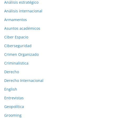
a
Análisis estratégico
c
Análisis internacional
i
Armamentos
o
n
Asuntos académicos
e
Ciber Espacio
s
Ciberseguridad
a
Crimen Organizado
n
t
Criminalistica
e
Derecho
r
Derecho Internacional
i
o
English
r
Entrevistas
e
Geopolítica
s
Grooming