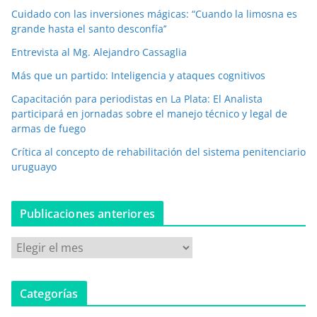
Cuidado con las inversiones mágicas: “Cuando la limosna es
c
grande hasta el santo desconfía’’
t
r
Entrevista al Mg. Alejandro Cassaglia
ó
Más que un partido: Inteligencia y ataques cognitivos
n
i
Capacitación para periodistas en La Plata: El Analista
c
participará en jornadas sobre el manejo técnico y legal de
o
armas de fuego
*
Crítica al concepto de rehabilitación del sistema penitenciario
uruguayo
Publicaciones anteriores
P
u
b
Categorías
l
i