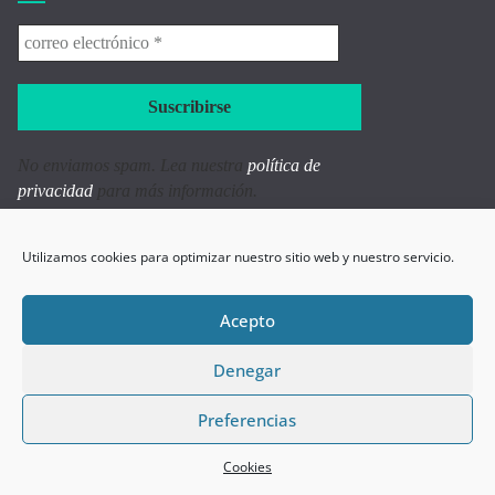
correo
electrónico
*
No enviamos spam. Lea nuestra
política de
privacidad
para más información.
Últimas publicaciones
Utilizamos cookies para optimizar nuestro sitio web y nuestro servicio.
Cuidado con las inversiones mágicas: “Cuando la limosna es
grande hasta el santo desconfía’’
3 de agosto de 2026
Acepto
Entrevista al Mg. Alejandro Cassaglia
1 de agosto de 2026
Denegar
Más que un partido: Inteligencia y ataques cognitivos
31 de
Preferencias
julio de 2026
Categorías
Cookies