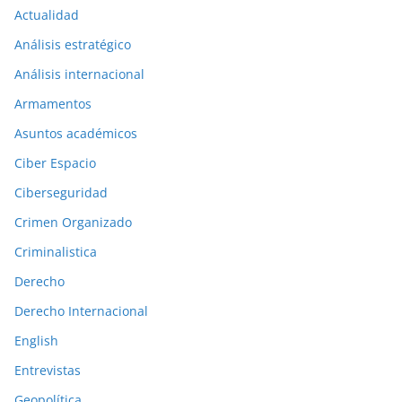
Actualidad
c
a
Análisis estratégico
c
Análisis internacional
i
Armamentos
o
n
Asuntos académicos
e
Ciber Espacio
s
Ciberseguridad
a
Crimen Organizado
n
t
Criminalistica
e
Derecho
r
Derecho Internacional
i
o
English
r
Entrevistas
e
Geopolítica