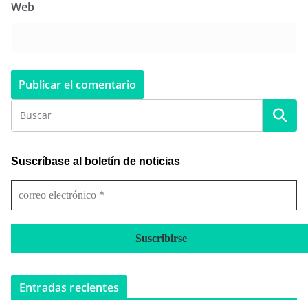
Web
Suscríbase al boletín de noticias
c
o
r
r
e
o
e
Entradas recientes
l
e