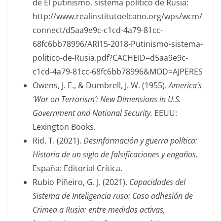
de El putinismo, sistema político de Rusia:
http://www.realinstitutoelcano.org/wps/wcm/
connect/d5aa9e9c-c1cd-4a79-81cc-
68fc6bb78996/ARI15-2018-Putinismo-sistema-
politico-de-Rusia.pdf?CACHEID=d5aa9e9c-
c1cd-4a79-81cc-68fc6bb78996&MOD=AJPERES
Owens, J. E., & Dumbrell, J. W. (1955).
America’s
‘War on Terrorism’: New Dimensions in U.S.
Government and National Security.
EEUU:
Lexington Books.
Rid, T. (2021).
Desinformación y guerra política:
Historia de un siglo de falsificaciones y engaños.
España: Editorial Crítica.
Rubio Piñeiro, G. J. (2021).
Capacidades del
Sistema de Inteligencia ruso: Caso adhesión de
Crimea a Rusia: entre medidas activas,