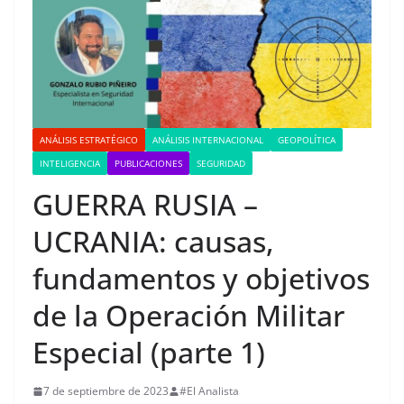
ANÁLISIS ESTRATÉGICO
ANÁLISIS INTERNACIONAL
GEOPOLÍTICA
INTELIGENCIA
PUBLICACIONES
SEGURIDAD
GUERRA RUSIA –
UCRANIA: causas,
fundamentos y objetivos
de la Operación Militar
Especial (parte 1)
7 de septiembre de 2023
#El Analista