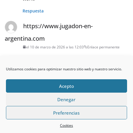
Respuesta
https://www.jugadon-en-
argentina.com
el 10 de marzo de 2026 a las 12:03
Enlace permanente
Pretty! This has been an incredibly wonderful
post. Many
Utilizamos cookies para optimizar nuestro sitio web y nuestro servicio.
thanks for providing this info.
Acepto
Respuesta
Denegar
DeliriumBet Argentina casino web
Preferencias
el 10 de marzo de 2026 a las 13:14
Enlace permanente
I’m not sure why but this web site is loading
Cookies