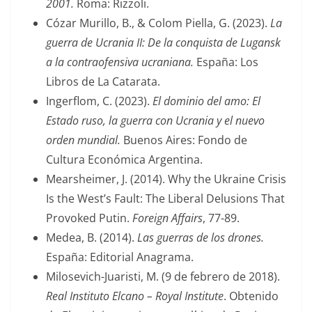
2001.
Roma: Rizzoli.
Cózar Murillo, B., & Colom Piella, G. (2023).
La
guerra de Ucrania II: De la conquista de Lugansk
a la contraofensiva ucraniana.
España: Los
Libros de La Catarata.
Ingerflom, C. (2023).
El dominio del amo: El
Estado ruso, la guerra con Ucrania y el nuevo
orden mundial.
Buenos Aires: Fondo de
Cultura Económica Argentina.
Mearsheimer, J. (2014). Why the Ukraine Crisis
Is the West’s Fault: The Liberal Delusions That
Provoked Putin.
Foreign Affairs
, 77-89.
Medea, B. (2014).
Las guerras de los drones.
España: Editorial Anagrama.
Milosevich-Juaristi, M. (9 de febrero de 2018).
Real Instituto Elcano – Royal Institute
. Obtenido