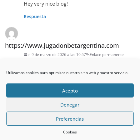
Hey very nice blog!
Respuesta
https://www.jugadonbetargentina.com
el 9 de marzo de 2026 a las 10:57
Enlace permanente
What’s up, for all time i used to check webpage
Utilizamos cookies para optimizar nuestro sitio web y nuestro servicio.
posts here in the
early hours in the daylight, because i enjoy to
Acepto
find out
more and more.
Denegar
Respuesta
Preferencias
Casino City Center Iguazu casino web
Cookies