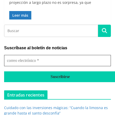
proyección a largo plazo no es sorpresa, ya que
Leer más
Suscríbase al boletín de noticias
c
o
r
r
e
o
e
Entradas recientes
l
e
Cuidado con las inversiones mágicas: “Cuando la limosna es
c
grande hasta el santo desconfía’’
t