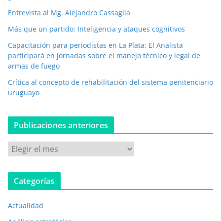
r
Entrevista al Mg. Alejandro Cassaglia
ó
Más que un partido: Inteligencia y ataques cognitivos
n
i
Capacitación para periodistas en La Plata: El Analista
c
participará en jornadas sobre el manejo técnico y legal de
o
armas de fuego
*
Crítica al concepto de rehabilitación del sistema penitenciario
uruguayo
Publicaciones anteriores
P
u
b
Categorías
l
i
Actualidad
c