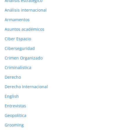
a
Análisis estratégico
c
Análisis internacional
i
Armamentos
o
n
Asuntos académicos
e
Ciber Espacio
s
Ciberseguridad
a
Crimen Organizado
n
t
Criminalistica
e
Derecho
r
Derecho Internacional
i
o
English
r
Entrevistas
e
Geopolítica
s
Grooming