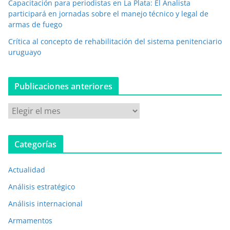
Capacitación para periodistas en La Plata: El Analista
c
participará en jornadas sobre el manejo técnico y legal de
o
armas de fuego
*
Crítica al concepto de rehabilitación del sistema penitenciario
uruguayo
Publicaciones anteriores
P
u
b
Categorías
l
i
Actualidad
c
a
Análisis estratégico
c
Análisis internacional
i
Armamentos
o