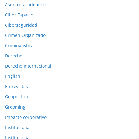
n
Asuntos académicos
e
Ciber Espacio
s
Ciberseguridad
a
Crimen Organizado
n
t
Criminalistica
e
Derecho
r
Derecho Internacional
i
o
English
r
Entrevistas
e
Geopolítica
s
Grooming
Impacto corporativo
Institucional
Institucional