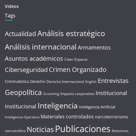
Videos
Tags
Análisis estratégico
Actualidad
Análisis internacional
Armamentos
Asuntos académicos
Ciber Espacio
Crimen Organizado
Ciberseguridad
Entrevistas
Criminalistica
Derecho
Derecho Internacional
English
Geopolítica
Institucional
Impacto corporativo
Grooming
Inteligencia
Institucional
Inteligencia Artificial
Materiales controlados
narcoterrorismo
Inteligencia Operativa
Publicaciones
Noticias
narcotrafico
Relaciones