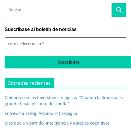
Suscríbase al boletín de noticias
c
o
r
r
e
o
e
Entradas recientes
l
e
Cuidado con las inversiones mágicas: “Cuando la limosna es
c
grande hasta el santo desconfía’’
t
r
Entrevista al Mg. Alejandro Cassaglia
ó
Más que un partido: Inteligencia y ataques cognitivos
n
i