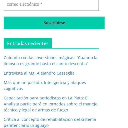
c
o
r
r
e
o
e
l
Entradas recientes
e
c
Cuidado con las inversiones mágicas: “Cuando la
t
r
limosna es grande hasta el santo desconfía’’
ó
Entrevista al Mg. Alejandro Cassaglia
n
i
Más que un partido: Inteligencia y ataques
c
cognitivos
o
*
Capacitación para periodistas en La Plata: El
Analista participará en jornadas sobre el manejo
técnico y legal de armas de fuego
Crítica al concepto de rehabilitación del sistema
penitenciario uruguayo