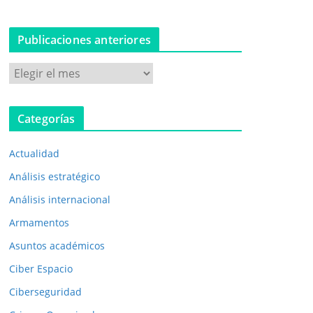
Publicaciones anteriores
P
u
b
Categorías
l
i
Actualidad
c
a
Análisis estratégico
c
Análisis internacional
i
Armamentos
o
n
Asuntos académicos
e
Ciber Espacio
s
Ciberseguridad
a