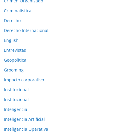
Crimen Organizado
n
t
Criminalistica
e
Derecho
r
Derecho Internacional
i
o
English
r
Entrevistas
e
Geopolítica
s
Grooming
Impacto corporativo
Institucional
Institucional
Inteligencia
Inteligencia Artificial
Inteligencia Operativa