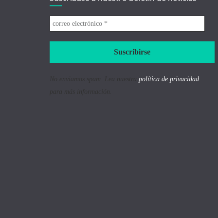
correo
electrónico
*
No enviamos spam. Lea nuestra
política de privacidad
para más información.