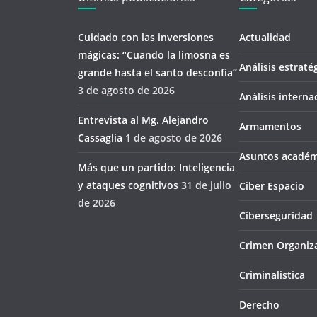
Cuidado con las inversiones
Actualidad
mágicas: “Cuando la limosna es
Análisis estraté
grande hasta el santo desconfía’’
3 de agosto de 2026
Análisis interna
Entrevista al Mg. Alejandro
Armamentos
Cassaglia
1 de agosto de 2026
Asuntos académ
Más que un partido: Inteligencia
y ataques cognitivos
31 de julio
Ciber Espacio
de 2026
Ciberseguridad
Crimen Organiz
Criminalistica
Derecho