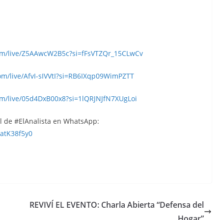
om/live/Z5AAwcW2B5c?si=fFsVTZQr_15CLwCv
om/live/AfvI-sIVVtI?si=RB6IXqp09WimPZTT
m/live/05d4DxB00x8?si=1lQRJNJfN7XUgLoi
al de #ElAnalista en WhatsApp:
atK38f5y0
REVIVÍ EL EVENTO: Charla Abierta “Defensa del
Hogar”