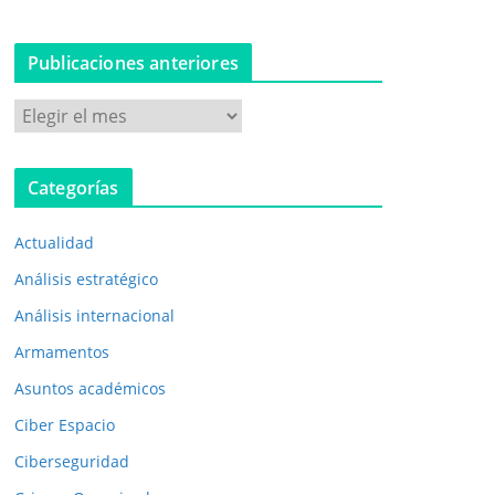
Publicaciones anteriores
P
u
b
Categorías
l
i
Actualidad
c
a
Análisis estratégico
c
Análisis internacional
i
Armamentos
o
n
Asuntos académicos
e
Ciber Espacio
s
Ciberseguridad
a