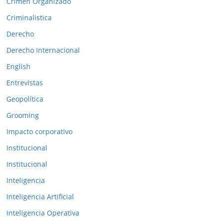
Crimen Organizado
n
t
Criminalistica
e
Derecho
r
Derecho Internacional
i
o
English
r
Entrevistas
e
Geopolítica
s
Grooming
Impacto corporativo
Institucional
Institucional
Inteligencia
Inteligencia Artificial
Inteligencia Operativa