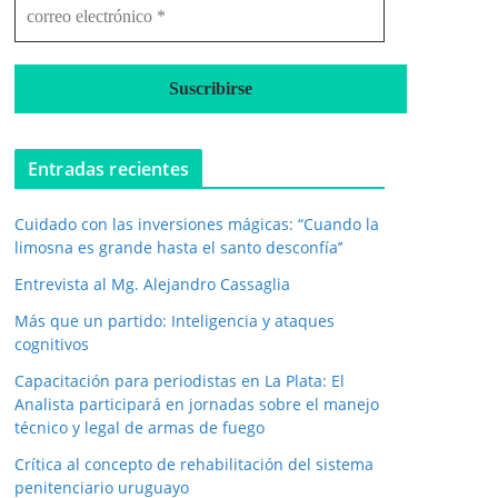
c
o
r
r
e
o
e
l
Entradas recientes
e
c
Cuidado con las inversiones mágicas: “Cuando la
t
r
limosna es grande hasta el santo desconfía’’
ó
Entrevista al Mg. Alejandro Cassaglia
n
i
Más que un partido: Inteligencia y ataques
c
cognitivos
o
*
Capacitación para periodistas en La Plata: El
Analista participará en jornadas sobre el manejo
técnico y legal de armas de fuego
Crítica al concepto de rehabilitación del sistema
penitenciario uruguayo