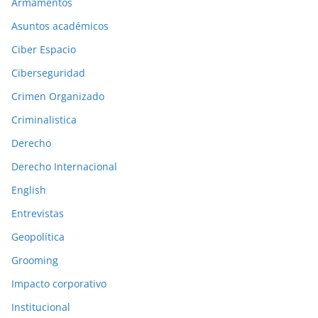
Armamentos
o
n
Asuntos académicos
e
Ciber Espacio
s
Ciberseguridad
a
Crimen Organizado
n
t
Criminalistica
e
Derecho
r
Derecho Internacional
i
o
English
r
Entrevistas
e
Geopolítica
s
Grooming
Impacto corporativo
Institucional