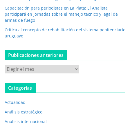
i
Capacitación para periodistas en La Plata: El Analista
c
participará en jornadas sobre el manejo técnico y legal de
o
armas de fuego
*
Crítica al concepto de rehabilitación del sistema penitenciario
uruguayo
Publicaciones anteriores
P
u
b
Categorías
l
i
Actualidad
c
a
Análisis estratégico
c
Análisis internacional
i