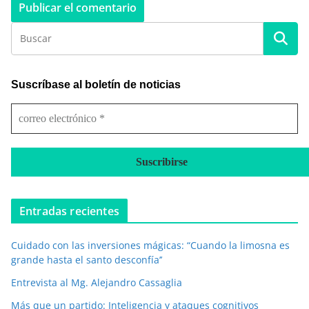
Suscríbase al boletín de noticias
c
o
r
r
e
o
e
Entradas recientes
l
e
Cuidado con las inversiones mágicas: “Cuando la limosna es
c
grande hasta el santo desconfía’’
t
r
Entrevista al Mg. Alejandro Cassaglia
ó
Más que un partido: Inteligencia y ataques cognitivos
n