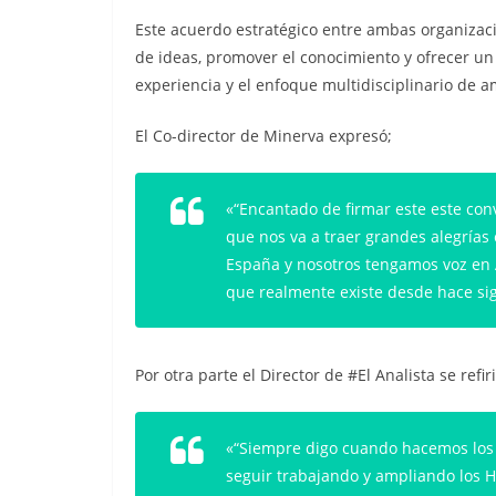
Este acuerdo estratégico entre ambas organizaci
de ideas, promover el conocimiento y ofrecer un
experiencia y el enfoque multidisciplinario de 
El Co-director de Minerva expresó;
«“Encantado de firmar este este co
que nos va a traer grandes alegrías
España y nosotros tengamos voz en 
que realmente existe desde hace sig
Por otra parte el Director de #El Analista se refir
«“Siempre digo cuando hacemos los
seguir trabajando y ampliando los H