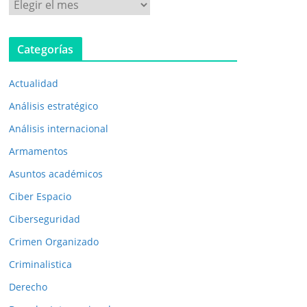
P
u
b
Categorías
l
i
Actualidad
c
a
Análisis estratégico
c
Análisis internacional
i
Armamentos
o
n
Asuntos académicos
e
Ciber Espacio
s
Ciberseguridad
a
Crimen Organizado
n
t
Criminalistica
e
Derecho
r