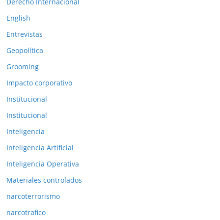
Derecho Internacional
i
o
English
r
Entrevistas
e
Geopolítica
s
Grooming
Impacto corporativo
Institucional
Institucional
Inteligencia
Inteligencia Artificial
Inteligencia Operativa
Materiales controlados
narcoterrorismo
narcotrafico