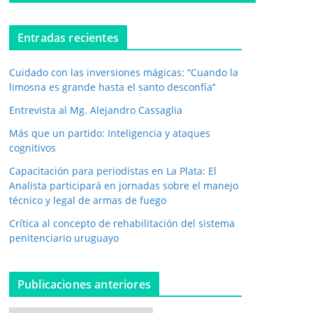
o
e
l
Entradas recientes
e
c
Cuidado con las inversiones mágicas: “Cuando la
t
r
limosna es grande hasta el santo desconfía’’
ó
Entrevista al Mg. Alejandro Cassaglia
n
i
Más que un partido: Inteligencia y ataques
c
cognitivos
o
*
Capacitación para periodistas en La Plata: El
Analista participará en jornadas sobre el manejo
técnico y legal de armas de fuego
Crítica al concepto de rehabilitación del sistema
penitenciario uruguayo
Publicaciones anteriores