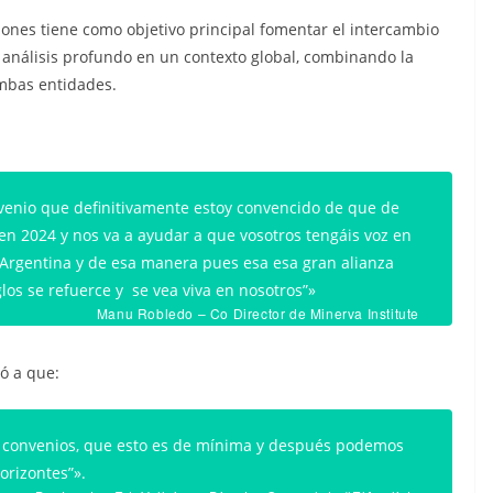
ones tiene como objetivo principal fomentar el intercambio
 análisis profundo en un contexto global, combinando la
ambas entidades.
nvenio que definitivamente estoy convencido de que de
 en 2024 y nos va a ayudar a que vosotros tengáis voz en
Argentina y de esa manera pues esa esa gran alianza
los se refuerce y se vea viva en nosotros”»
Manu Robledo – Co Director de Minerva Institute
ió a que:
 convenios, que esto es de mínima y después podemos
orizontes”».