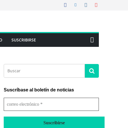
O
SUSCRIBIRSE
Suscríbase al boletín de noticias
c
o
r
r
e