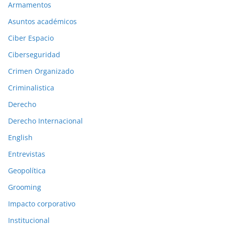
Armamentos
o
n
Asuntos académicos
e
Ciber Espacio
s
Ciberseguridad
a
Crimen Organizado
n
t
Criminalistica
e
Derecho
r
Derecho Internacional
i
o
English
r
Entrevistas
e
Geopolítica
s
Grooming
Impacto corporativo
Institucional