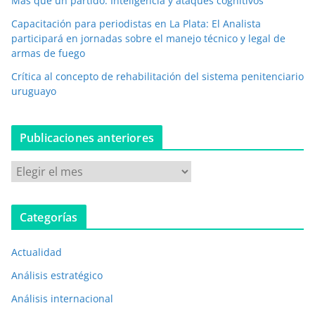
Más que un partido: Inteligencia y ataques cognitivos
n
i
Capacitación para periodistas en La Plata: El Analista
c
participará en jornadas sobre el manejo técnico y legal de
o
armas de fuego
*
Crítica al concepto de rehabilitación del sistema penitenciario
uruguayo
Publicaciones anteriores
P
u
b
Categorías
l
i
Actualidad
c
a
Análisis estratégico
c
Análisis internacional
i