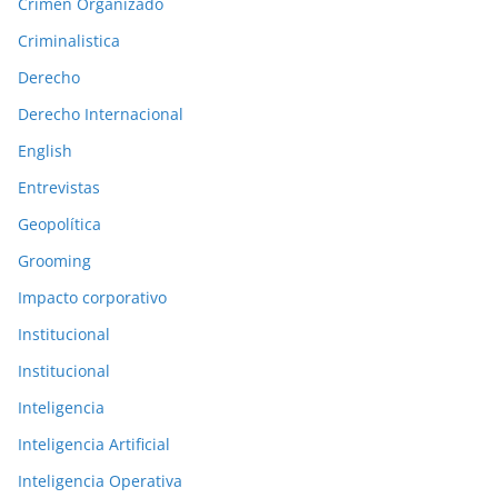
Crimen Organizado
n
t
Criminalistica
e
Derecho
r
Derecho Internacional
i
o
English
r
Entrevistas
e
Geopolítica
s
Grooming
Impacto corporativo
Institucional
Institucional
Inteligencia
Inteligencia Artificial
Inteligencia Operativa