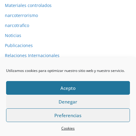
Materiales controlados
narcoterrorismo
narcotrafico
Noticias
Publicaciones
Relaciones Internacionales
Resolución de incidentes críticos
Utilizamos cookies para optimizar nuestro sitio web y nuestro servicio.
Seguridad
Seguridad Privada
Acepto
Seguridad Privada
Denegar
Sin categoría
Preferencias
Tecnologia
Terrorismo
Cookies
Terrorismo