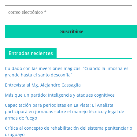
c
o
r
r
e
o
e
Entradas recientes
l
e
Cuidado con las inversiones mágicas: “Cuando la limosna es
c
grande hasta el santo desconfía’’
t
r
Entrevista al Mg. Alejandro Cassaglia
ó
Más que un partido: Inteligencia y ataques cognitivos
n
i
Capacitación para periodistas en La Plata: El Analista
c
participará en jornadas sobre el manejo técnico y legal de
o
armas de fuego
*
Crítica al concepto de rehabilitación del sistema penitenciario
uruguayo