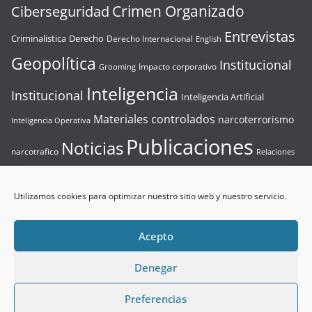
Crimen Organizado
Ciberseguridad
Entrevistas
Criminalistica
Derecho
Derecho Internacional
English
Geopolítica
Institucional
Impacto corporativo
Grooming
Inteligencia
Institucional
Inteligencia Artificial
Materiales controlados
narcoterrorismo
Inteligencia Operativa
Publicaciones
Noticias
narcotrafico
Relaciones
Seguridad
Resolución de incidentes críticos
Internacionales
Utilizamos cookies para optimizar nuestro sitio web y nuestro servicio.
Seguridad Privada
Sin categoría
Seguridad Privada
Terrorismo
Terrorismo
Videos
Tecnologia
Acepto
Denegar
Preferencias
Copyright © 2026
El Analista
. Todos los derechos reservados.