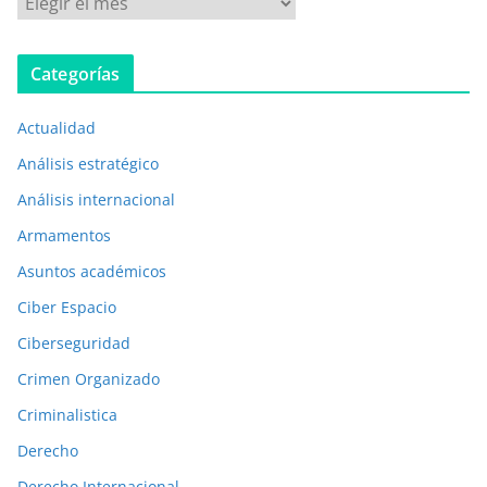
u
b
Categorías
l
i
Actualidad
c
a
Análisis estratégico
c
Análisis internacional
i
Armamentos
o
n
Asuntos académicos
e
Ciber Espacio
s
Ciberseguridad
a
Crimen Organizado
n
t
Criminalistica
e
Derecho
r
Derecho Internacional