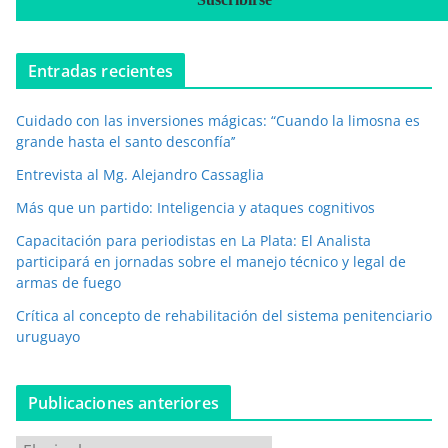
e
o
e
Entradas recientes
l
e
Cuidado con las inversiones mágicas: “Cuando la limosna es
c
grande hasta el santo desconfía’’
t
r
Entrevista al Mg. Alejandro Cassaglia
ó
Más que un partido: Inteligencia y ataques cognitivos
n
i
Capacitación para periodistas en La Plata: El Analista
c
participará en jornadas sobre el manejo técnico y legal de
o
armas de fuego
*
Crítica al concepto de rehabilitación del sistema penitenciario
uruguayo
Publicaciones anteriores
P