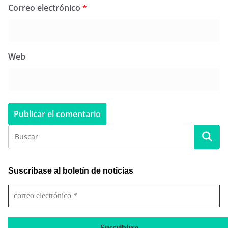
Correo electrónico
*
Web
Suscríbase al boletín de noticias
c
o
r
r