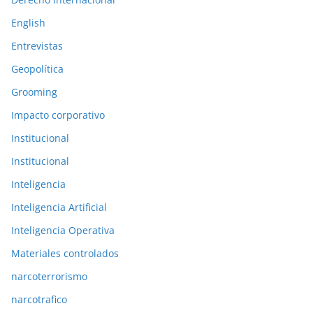
i
o
English
r
Entrevistas
e
Geopolítica
s
Grooming
Impacto corporativo
Institucional
Institucional
Inteligencia
Inteligencia Artificial
Inteligencia Operativa
Materiales controlados
narcoterrorismo
narcotrafico