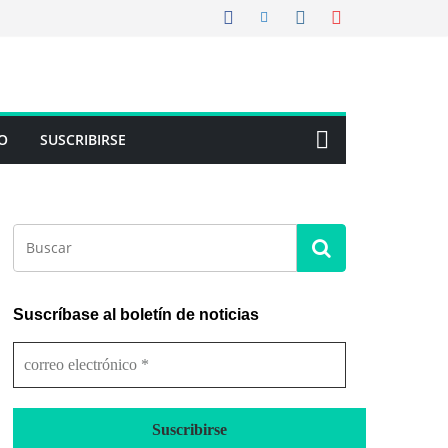
O
SUSCRIBIRSE
Suscríbase al boletín de noticias
c
o
r
r
e