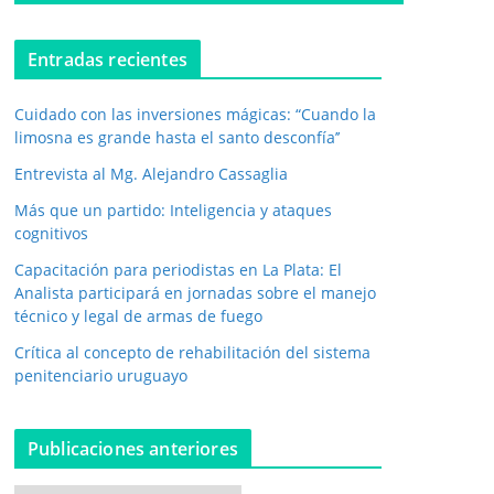
o
e
l
Entradas recientes
e
c
Cuidado con las inversiones mágicas: “Cuando la
t
r
limosna es grande hasta el santo desconfía’’
ó
Entrevista al Mg. Alejandro Cassaglia
n
i
Más que un partido: Inteligencia y ataques
c
cognitivos
o
*
Capacitación para periodistas en La Plata: El
Analista participará en jornadas sobre el manejo
técnico y legal de armas de fuego
Crítica al concepto de rehabilitación del sistema
penitenciario uruguayo
Publicaciones anteriores