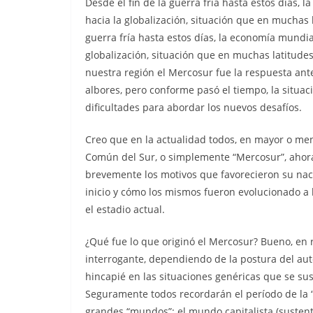
Desde el fin de la guerra fría hasta estos días
hacia la globalización, situación que en muchas 
guerra fría hasta estos días, la economía mund
globalización, situación que en muchas latitudes
nuestra región el Mercosur fue la respuesta an
albores, pero conforme pasó el tiempo, la situ
dificultades para abordar los nuevos desafíos.
Creo que en la actualidad todos, en mayor o m
Común del Sur, o simplemente “Mercosur”, ahora 
brevemente los motivos que favorecieron su nac
inicio y cómo los mismos fueron evolucionado a 
el estadio actual.
¿Qué fue lo que originó el Mercosur? Bueno, en
interrogante, dependiendo de la postura del auto
hincapié en las situaciones genéricas que se su
Seguramente todos recordarán el período de la 
grandes “mundos”: el mundo capitalista (susten