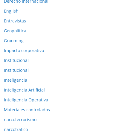
Derecho Internacional
i
o
English
r
Entrevistas
e
Geopolítica
s
Grooming
Impacto corporativo
Institucional
Institucional
Inteligencia
Inteligencia Artificial
Inteligencia Operativa
Materiales controlados
narcoterrorismo
narcotrafico