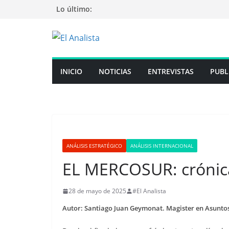
Saltar
Lo último:
al
contenido
INICIO
NOTICIAS
ENTREVISTAS
PUBL
ANÁLISIS ESTRATÉGICO
ANÁLISIS INTERNACIONAL
EL MERCOSUR: crónic
28 de mayo de 2025
#El Analista
Autor: Santiago Juan Geymonat. Magister en Asunto