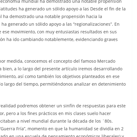
, la economía mundial ha demostrado una notable propensión
latitudes ha generado un sólido apoyo a las Desde el fin de la
ial ha demostrado una notable propensión hacia la
 ha generado un sólido apoyo a las “regionalizaciones”. En
te ese movimiento, con muy entusiastas resultados en sus
ación ha ido cambiando notablemente, evidenciando graves
enor medida, conocemos el concepto del famoso Mercado
bien, a lo largo del presente artículo iremos desarrollando
imiento, así como también los objetivos planteados en ese
lo largo del tiempo, permitiéndonos analizar en detenimiento
 realidad podremos obtener un sinfín de respuestas para este
r, pero a los fines prácticos en mis clases suelo hacer
scitaban a nivel mundial durante la década de los ´80s.
“Guerra Fría”, momento en que la humanidad se dividía en 2
tado en una escuela de pensamiento económicos liberales) y