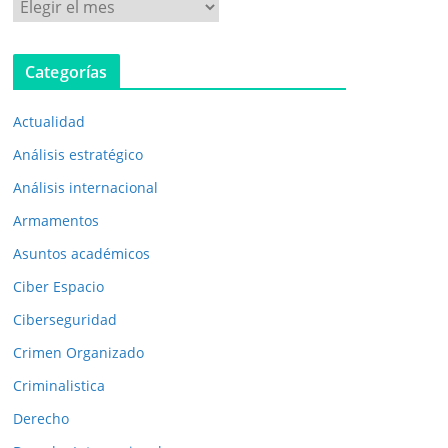
P
u
b
Categorías
l
i
Actualidad
c
a
Análisis estratégico
c
Análisis internacional
i
Armamentos
o
n
Asuntos académicos
e
Ciber Espacio
s
Ciberseguridad
a
Crimen Organizado
n
t
Criminalistica
e
Derecho
r