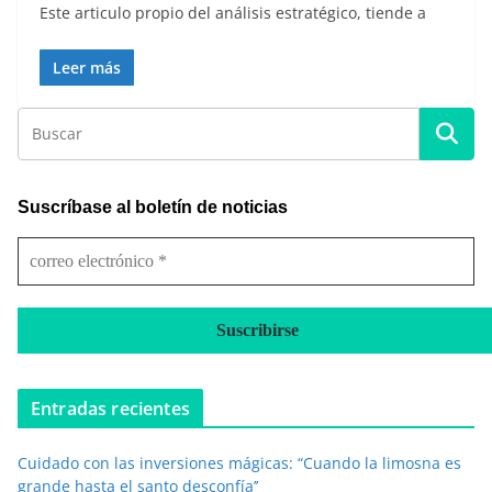
Este articulo propio del análisis estratégico, tiende a
Leer más
Suscríbase al boletín de noticias
c
o
r
r
e
o
e
Entradas recientes
l
e
Cuidado con las inversiones mágicas: “Cuando la limosna es
c
grande hasta el santo desconfía’’
t