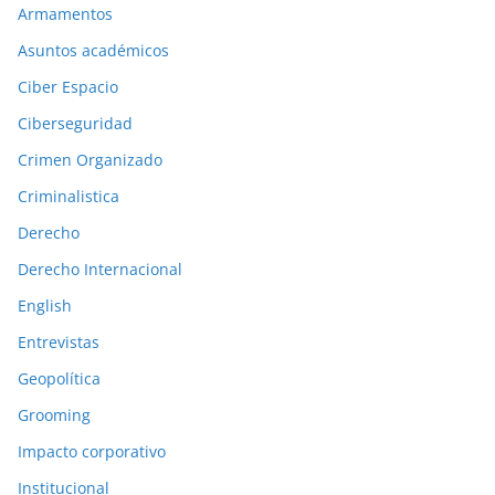
Armamentos
o
n
Asuntos académicos
e
Ciber Espacio
s
Ciberseguridad
a
Crimen Organizado
n
t
Criminalistica
e
Derecho
r
Derecho Internacional
i
o
English
r
Entrevistas
e
Geopolítica
s
Grooming
Impacto corporativo
Institucional