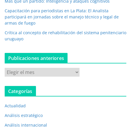
Más que un partido: Inteligencia y ataques cognitivos
n
i
Capacitación para periodistas en La Plata: El Analista
c
participará en jornadas sobre el manejo técnico y legal de
o
armas de fuego
*
Crítica al concepto de rehabilitación del sistema penitenciario
uruguayo
Publicaciones anteriores
P
u
b
Categorías
l
i
Actualidad
c
a
Análisis estratégico
c
Análisis internacional
i