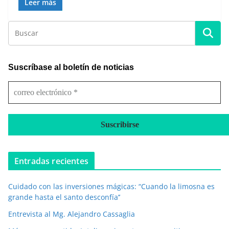
Leer más
Suscríbase al boletín de noticias
c
o
r
r
e
o
e
Entradas recientes
l
e
Cuidado con las inversiones mágicas: “Cuando la limosna es
c
grande hasta el santo desconfía’’
t
r
Entrevista al Mg. Alejandro Cassaglia
ó